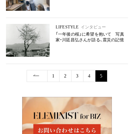
LIFESTYLE
インタビュー
「一年後の桜」に希望を抱いて 写真
家・川廷昌弘さんが語る、震災の記憶
1
2
3
4
5