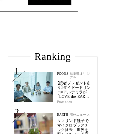
Ranking
1
FOODS
編集部オリジ
ナル
【読者プレゼントあ
り】ダイドードリン
コ×アルテミラが
「LOVE the EARTH
シリーズ」で目指す
Promotion
未来
2
EARTH
海外ニュース
タマリンド種子で
マイクロプラスチ
ック除去 世界を