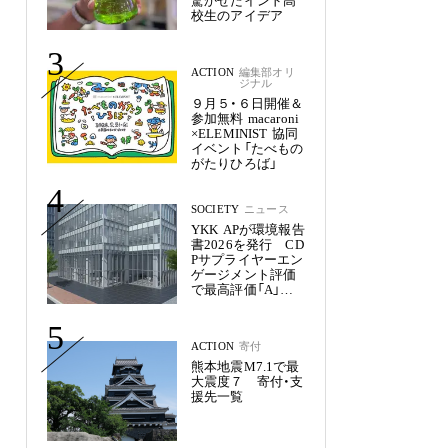
驚かせたインド高
校生のアイデア
3
ACTION
編集部オリ
ジナル
９月５・６日開催＆
参加無料 macaroni
×ELEMINIST 協同
イベント「たべもの
がたりひろば」
4
SOCIETY
ニュース
YKK APが環境報告
書2026を発行 CD
Pサプライヤーエン
ゲージメント評価
で最高評価「A」を
獲得
5
ACTION
寄付
熊本地震M7.1で最
大震度７ 寄付・支
援先一覧