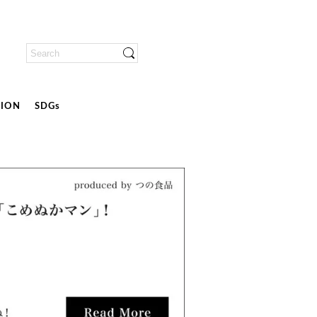
ION
SDGs