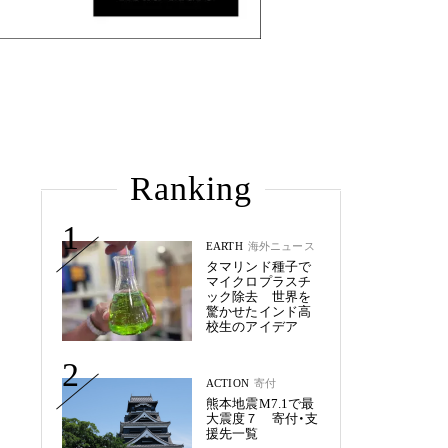
Ranking
1
EARTH
海外ニュース
タマリンド種子で
マイクロプラスチ
ック除去 世界を
驚かせたインド高
校生のアイデア
2
ACTION
寄付
熊本地震M7.1で最
大震度７ 寄付・支
援先一覧