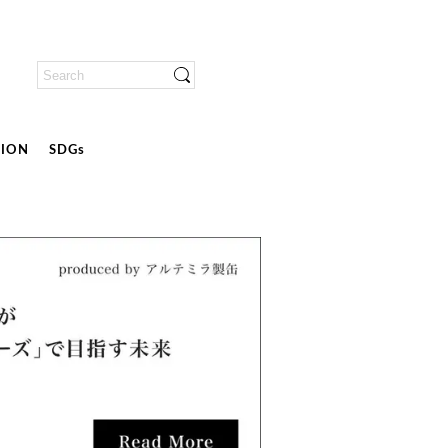
ION
SDGs