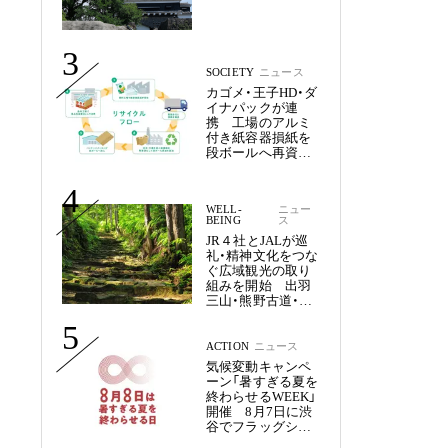
3
SOCIETY
ニュース
カゴメ・王子HD・ダ
イナパックが連
携 工場のアルミ
付き紙容器損紙を
段ボールへ再資源
化する実証を開始
4
WELL-
ニュー
BEING
ス
JR４社とJALが巡
礼・精神文化をつな
ぐ広域観光の取り
組みを開始 出羽
三山・熊野古道・四
国遍路を軸に
5
ACTION
ニュース
気候変動キャンペ
ーン「暑すぎる夏を
終わらせるWEEK」
開催 8月7日に渋
谷でフラッグシッ
プイベント