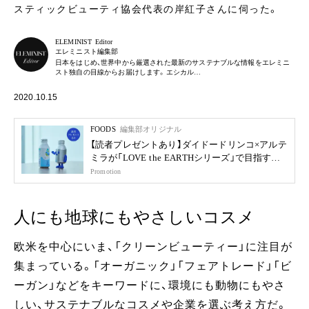
スティックビューティ協会代表の岸紅子さんに伺った。
ELEMINIST Editor
エレミニスト編集部
日本をはじめ、世界中から厳選された最新のサステナブルな情報をエレミニ
スト独自の目線からお届けします。エシカル…
2020.10.15
FOODS
編集部オリジナル
【読者プレゼントあり】ダイドードリンコ×アルテ
ミラが「LOVE the EARTHシリーズ」で目指す未
来
Promotion
人にも地球にもやさしいコスメ
欧米を中心にいま、「クリーンビューティー」に注目が
集まっている。「オーガニック」「フェアトレード」「ビ
ーガン」などをキーワードに、環境にも動物にもやさ
しい、サステナブルなコスメや企業を選ぶ考え方だ。