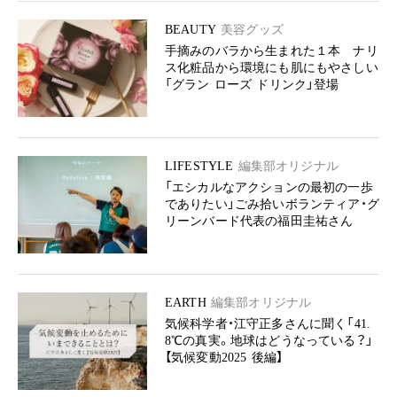
BEAUTY
美容グッズ
手摘みのバラから生まれた１本 ナリ
ス化粧品から環境にも肌にもやさしい
「グラン ローズ ドリンク」登場
LIFESTYLE
編集部オリジナル
「エシカルなアクションの最初の一歩
でありたい」ごみ拾いボランティア・グ
リーンバード代表の福田圭祐さん
EARTH
編集部オリジナル
気候科学者・江守正多さんに聞く「41.
8℃の真実。地球はどうなっている？」
【気候変動2025 後編】