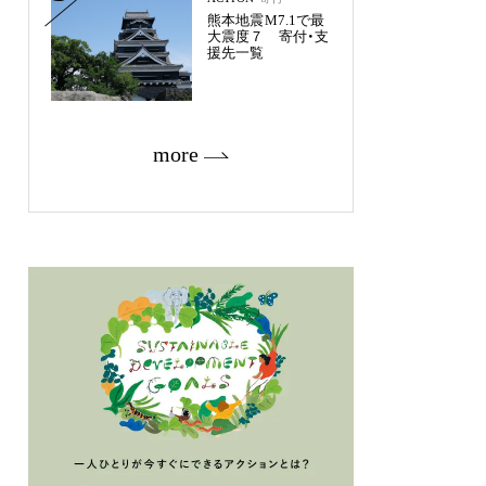
熊本地震M7.1で最
大震度７ 寄付・支
援先一覧
more