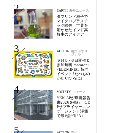
未来
2
EARTH
海外ニュース
タマリンド種子で
マイクロプラスチ
ック除去 世界を
驚かせたインド高
校生のアイデア
3
ACTION
編集部オリ
ジナル
９月５・６日開催＆
参加無料 macaroni
×ELEMINIST 協同
イベント「たべもの
がたりひろば」
4
SOCIETY
ニュース
YKK APが環境報告
書2026を発行 CD
Pサプライヤーエン
ゲージメント評価
で最高評価「A」を
獲得
5
ACTION
寄付