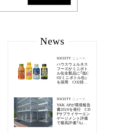
News
SOCIETY
ニュース
ハウスウェルネス
フーズがミニボト
ル缶全製品に「低C
O2ミニボトル缶」
を採用 CO2排出
量を約50%削減
SOCIETY
ニュース
YKK APが環境報告
書2026を発行 CD
Pサプライヤーエン
ゲージメント評価
で最高評価「A」を
獲得