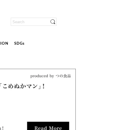
ION
SDGs