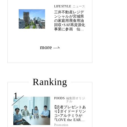
LIFESTYLE
ニュース
三井不動産レジデ
ンシャルが宮城県
の家庭用廃食用油
回収・SAF再資源化
事業に参画 仙台
市内11物件約2,800
戸へ
more
Ranking
1
FOODS
編集部オリジ
ナル
【読者プレゼントあ
り】ダイドードリン
コ×アルテミラが
「LOVE the EARTH
シリーズ」で目指す
Promotion