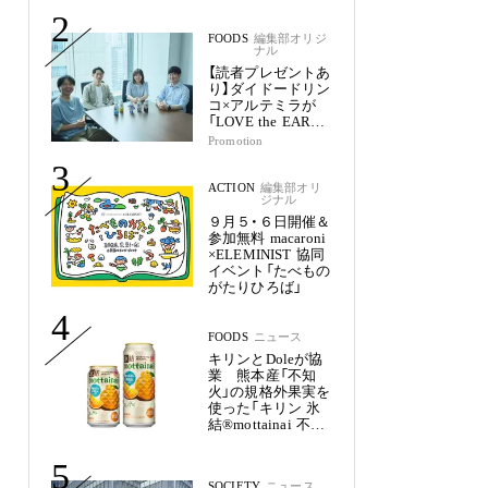
2
FOODS
編集部オリジ
ナル
【読者プレゼントあ
り】ダイドードリン
コ×アルテミラが
「LOVE the EARTH
シリーズ」で目指す
Promotion
未来
3
ACTION
編集部オリ
ジナル
９月５・６日開催＆
参加無料 macaroni
×ELEMINIST 協同
イベント「たべもの
がたりひろば」
4
FOODS
ニュース
キリンとDoleが協
業 熊本産「不知
火」の規格外果実を
使った「キリン 氷
結®mottainai 不知
火」発売
5
SOCIETY
ニュース