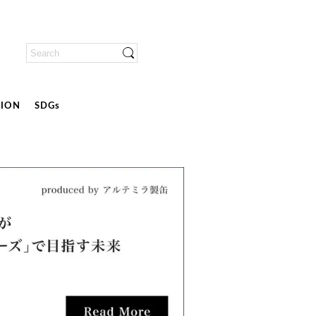
ION
SDGs