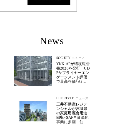
News
SOCIETY
ニュース
YKK APが環境報告
書2026を発行 CD
Pサプライヤーエン
ゲージメント評価
で最高評価「A」を
獲得
LIFESTYLE
ニュース
三井不動産レジデ
ンシャルが宮城県
の家庭用廃食用油
回収・SAF再資源化
事業に参画 仙台
市内11物件約2,800
戸へ