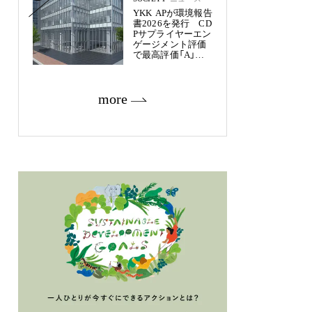
YKK APが環境報告
書2026を発行 CD
Pサプライヤーエン
ゲージメント評価
で最高評価「A」を
獲得
more