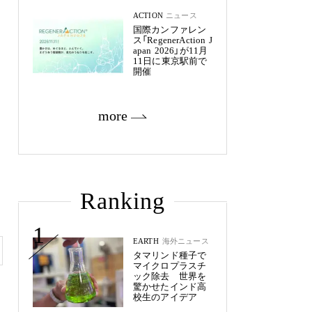
ACTION
ニュース
国際カンファレン
ス「RegenerAction J
apan 2026」が11月
11日に東京駅前で
開催
more
Ranking
1
EARTH
海外ニュース
タマリンド種子で
マイクロプラスチ
ック除去 世界を
驚かせたインド高
校生のアイデア