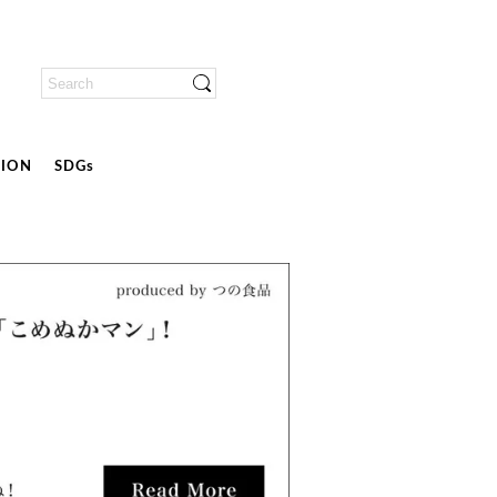
ION
SDGs