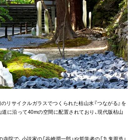
界初のリサイクルガラスでつくられた枯山水『つながる』を
山道に沿って40mの空間に配置されており、現代版枯山
。
の寺院で、小説家の「谷崎潤一郎」や哲学者の「九鬼周造」