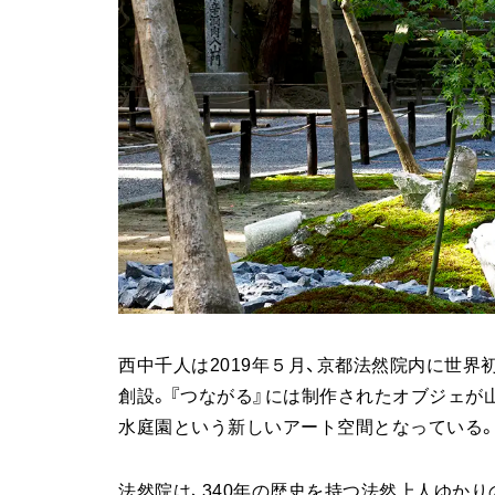
西中千人は2019年５月、京都法然院内に世
創設。『つながる』には制作されたオブジェが
水庭園という新しいアート空間となっている
法然院は、340年の歴史を持つ法然上人ゆかり