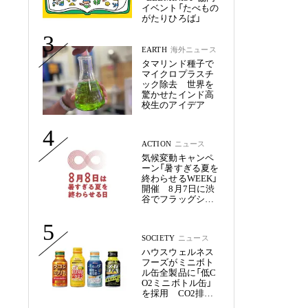
イベント「たべもの
がたりひろば」
3
EARTH
海外ニュース
タマリンド種子で
マイクロプラスチ
ック除去 世界を
驚かせたインド高
校生のアイデア
4
ACTION
ニュース
気候変動キャンペ
ーン「暑すぎる夏を
終わらせるWEEK」
開催 8月7日に渋
谷でフラッグシッ
プイベント
5
SOCIETY
ニュース
ハウスウェルネス
フーズがミニボト
ル缶全製品に「低C
O2ミニボトル缶」
を採用 CO2排出
量を約50%削減