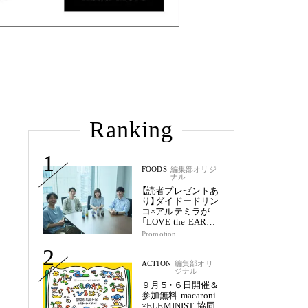
Ranking
1
FOODS
編集部オリジ
ナル
【読者プレゼントあ
り】ダイドードリン
コ×アルテミラが
「LOVE the EARTH
シリーズ」で目指す
Promotion
未来
2
ACTION
編集部オリ
ジナル
９月５・６日開催＆
参加無料 macaroni
×ELEMINIST 協同