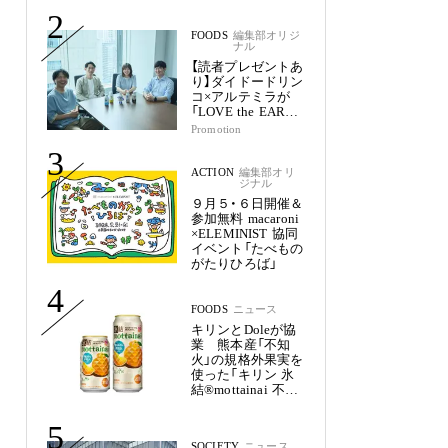
2
FOODS
編集部オリジ
ナル
【読者プレゼントあ
り】ダイドードリン
コ×アルテミラが
「LOVE the EARTH
シリーズ」で目指す
Promotion
未来
3
ACTION
編集部オリ
ジナル
９月５・６日開催＆
参加無料 macaroni
×ELEMINIST 協同
イベント「たべもの
がたりひろば」
4
FOODS
ニュース
キリンとDoleが協
業 熊本産「不知
火」の規格外果実を
使った「キリン 氷
結®mottainai 不知
火」発売
5
SOCIETY
ニュース