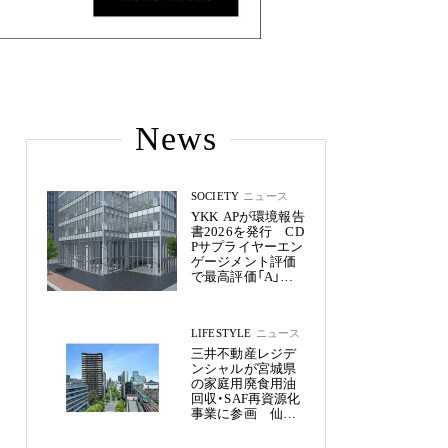
News
SOCIETY
ニュース
YKK APが環境報告
書2026を発行 CD
Pサプライヤーエン
ゲージメント評価
で最高評価「A」を
獲得
LIFESTYLE
ニュース
三井不動産レジデ
ンシャルが宮城県
の家庭用廃食用油
回収・SAF再資源化
事業に参画 仙台
市内11物件約2,800
戸へ