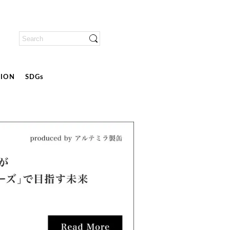
ION
SDGs