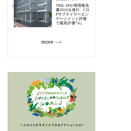
YKK APが環境報告
書2026を発行 CD
Pサプライヤーエン
ゲージメント評価
で最高評価「A」を
獲得
more