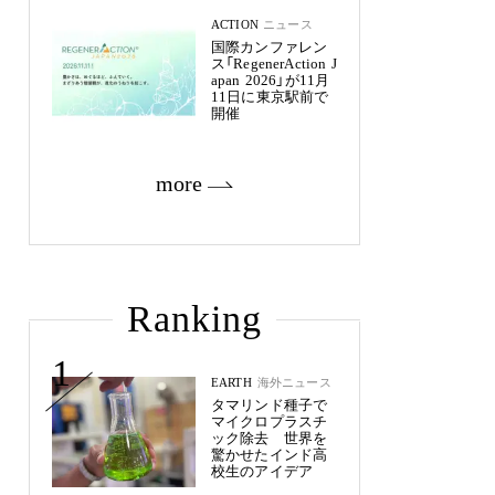
ACTION
ニュース
国際カンファレン
ス「RegenerAction J
apan 2026」が11月
11日に東京駅前で
開催
more
Ranking
1
EARTH
海外ニュース
タマリンド種子で
マイクロプラスチ
ック除去 世界を
驚かせたインド高
校生のアイデア