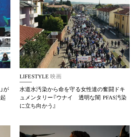
LIFESTYLE
映画
」が
水道水汚染から命を守る女性達の奮闘ドキ
で起
ュメンタリー『ウナイ 透明な闇 PFAS汚染
に立ち向かう』