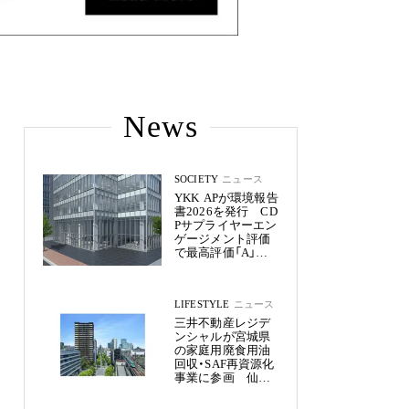
News
SOCIETY
ニュース
YKK APが環境報告
書2026を発行 CD
Pサプライヤーエン
ゲージメント評価
で最高評価「A」を
獲得
LIFESTYLE
ニュース
三井不動産レジデ
ンシャルが宮城県
の家庭用廃食用油
回収・SAF再資源化
事業に参画 仙台
市内11物件約2,800
戸へ