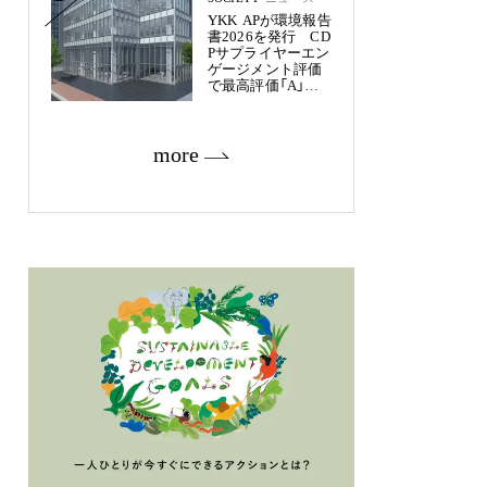
YKK APが環境報告
書2026を発行 CD
Pサプライヤーエン
ゲージメント評価
で最高評価「A」を
獲得
more