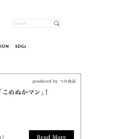
ION
SDGs