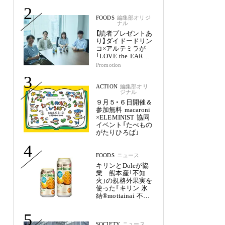
2
FOODS
編集部オリジ
ナル
【読者プレゼントあ
り】ダイドードリン
コ×アルテミラが
「LOVE the EARTH
シリーズ」で目指す
Promotion
未来
3
ACTION
編集部オリ
ジナル
９月５・６日開催＆
参加無料 macaroni
×ELEMINIST 協同
イベント「たべもの
がたりひろば」
4
FOODS
ニュース
キリンとDoleが協
業 熊本産「不知
火」の規格外果実を
使った「キリン 氷
結®mottainai 不知
火」発売
5
SOCIETY
ニュース