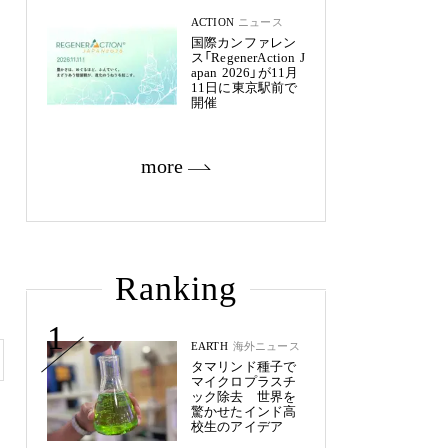
ACTION
ニュース
国際カンファレン
ス「RegenerAction J
apan 2026」が11月
11日に東京駅前で
開催
more
Ranking
1
EARTH
海外ニュース
タマリンド種子で
マイクロプラスチ
ック除去 世界を
驚かせたインド高
校生のアイデア