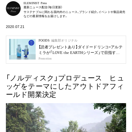
ELEMINIST Press
最新ニュース配信（毎日更新）
サステナブルに関わる国内外のニュース、ブランド紹介、イベントや製品発売
などの最新情報をお届けします。
2020.07.21
FOODS
編集部オリジナル
【読者プレゼントあり】ダイドードリンコ×アルテ
ミラが「LOVE the EARTHシリーズ」で目指す未
来
Promotion
「ノルディスク」プロデュース ヒュ
ッゲをテーマにしたアウトドアフィ
ールド開業決定