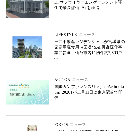
DPサプライヤーエンゲージメント評
価で最高評価「A」を獲得
LIFESTYLE
ニュース
三井不動産レジデンシャルが宮城県の
家庭用廃食用油回収・SAF再資源化事
業に参画 仙台市内11物件約2,800戸
へ
ACTION
ニュース
国際カンファレンス「RegenerAction Ja
pan 2026」が11月11日に東京駅前で開
催
FOODS
ニュース