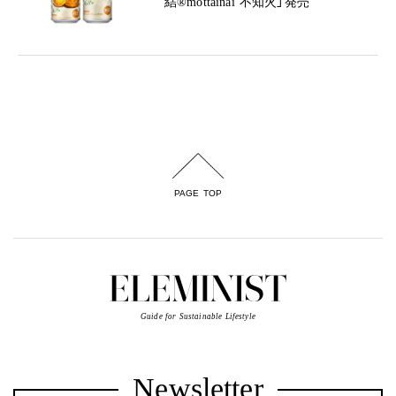
結®mottainai 不知火」発売
PAGE TOP
Guide for Sustainable Lifestyle
Newsletter