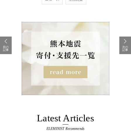
前の
次の
記事
記事
Latest Articles
ELEMINIST Recommends