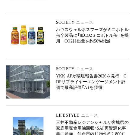
SOCIETY
ニュース
ハウスウェルネスフーズがミニボトル
缶全製品に「低CO2ミニボトル缶」を採
用 CO2排出量を約50%削減
SOCIETY
ニュース
YKK APが環境報告書2026を発行 C
DPサプライヤーエンゲージメント評
価で最高評価「A」を獲得
LIFESTYLE
ニュース
三井不動産レジデンシャルが宮城県の
家庭用廃食用油回収・SAF再資源化事
業に参画 仙台市内11物件約2,800戸