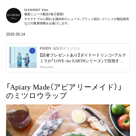
ELEMINIST Press
最新ニュース配信（毎日更新）
サステナブルに関わる国内外のニュース、ブランド紹介、イベントや製品発売
などの最新情報をお届けします。
2020.05.14
FOODS
編集部オリジナル
【読者プレゼントあり】ダイドードリンコ×アルテ
ミラが「LOVE the EARTHシリーズ」で目指す未
来
Promotion
「Apiary Made（アピアリーメイド）」
のミツロウラップ