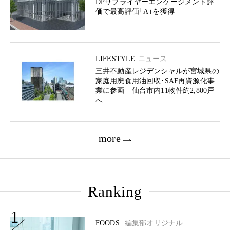
DPサプライヤーエンゲージメント評
価で最高評価「A」を獲得
LIFESTYLE
ニュース
三井不動産レジデンシャルが宮城県の
家庭用廃食用油回収・SAF再資源化事
業に参画 仙台市内11物件約2,800戸
へ
more
Ranking
1
FOODS
編集部オリジナル