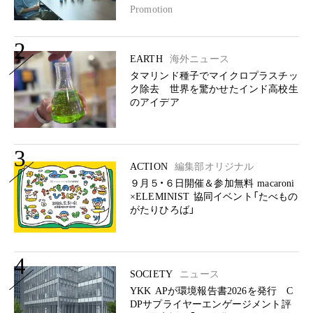
Promotion
2
EARTH
海外ニュース
タマリンド種子でマイクロプラスチッ
ク除去 世界を驚かせたインド高校生
のアイデア
3
ACTION
編集部オリジナル
９月５・６日開催＆参加無料 macaroni
×ELEMINIST 協同イベント「たべもの
がたりひろば」
4
SOCIETY
ニュース
YKK APが環境報告書2026を発行 C
DPサプライヤーエンゲージメント評