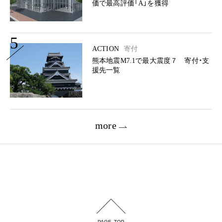
価で最高評価「A」を獲得
5
ACTION
寄付
熊本地震M7.1で最大震度７ 寄付・支
援先一覧
more
PAGE TOP