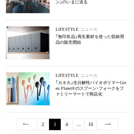
ン」のいまに迫る
LIFESTYLE
ニュース
「無印良品」再生素材を使った収納用
品の販売開始
LIFESTYLE
ニュース
「カネカ」生分解性バイオポリマーGre
en Planet®のスプーン・フォークをフ
ァミリーマートで商品化
2
3
4
...
10