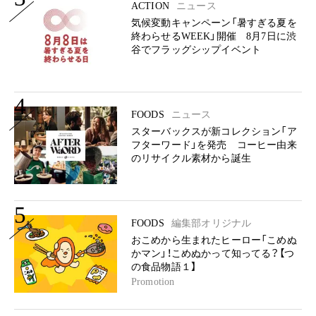
ACTION
ニュース
気候変動キャンペーン「暑すぎる夏を
終わらせるWEEK」開催 8月7日に渋
谷でフラッグシップイベント
4
FOODS
ニュース
スターバックスが新コレクション「ア
フターワード」を発売 コーヒー由来
のリサイクル素材から誕生
5
FOODS
編集部オリジナル
おこめから生まれたヒーロー「こめぬ
かマン」！こめぬかって知ってる？【つ
の食品物語１】
Promotion