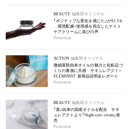
BEAUTY
編集部オリジナル
「ポジティブな変化を感じた」が92.3％
環境配慮×使用感を両立したナイト
ケアクリームに喜びの声
Promotion
ACTION
編集部オリジナル
微細藻類由来オイルの魅力と化粧品づ
くりの裏側に共感 サキュレアクト×
ELEMINIST 新商品説明会レポート
Promotion
BEAUTY
編集部オリジナル
「藻」由来の国産オイルを配合 サキ
ュレアクトより「Night-care cream」発
売
Promotion