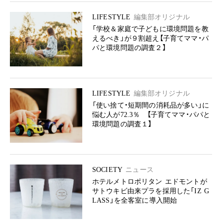
LIFESTYLE
編集部オリジナル
「学校＆家庭で子どもに環境問題を教
えるべき」が９割超え【子育てママ・パ
パと環境問題の調査２】
LIFESTYLE
編集部オリジナル
「使い捨て・短期間の消耗品が多い」に
悩む人が72.3％ 【子育てママ・パパと
環境問題の調査１】
SOCIETY
ニュース
ホテルメトロポリタン エドモントが
サトウキビ由来プラを採用した「IZ G
LASS」を全客室に導入開始