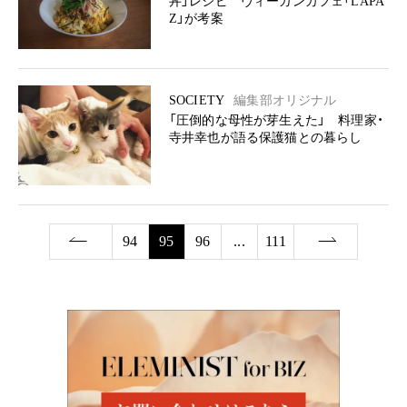
丼」レシピ ヴィーガンカフェ「LAPA
Z」が考案
SOCIETY
編集部オリジナル
「圧倒的な母性が芽生えた」 料理家・
寺井幸也が語る保護猫との暮らし
94
95
96
...
111