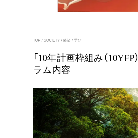
TOP
SOCIETY
経済
学び
「10年計画枠組み（10Y
ラム内容