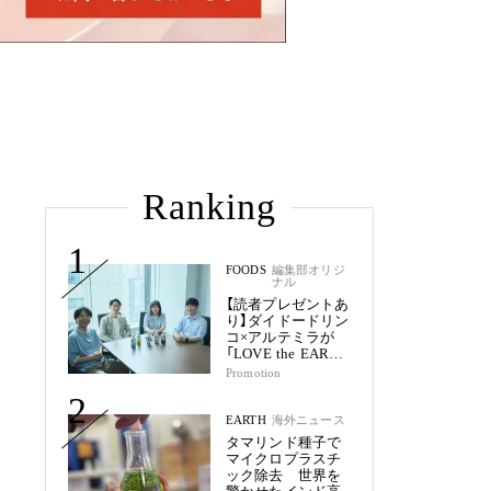
Ranking
1
FOODS
編集部オリジ
ナル
【読者プレゼントあ
り】ダイドードリン
コ×アルテミラが
「LOVE the EARTH
シリーズ」で目指す
Promotion
未来
2
EARTH
海外ニュース
タマリンド種子で
マイクロプラスチ
ック除去 世界を