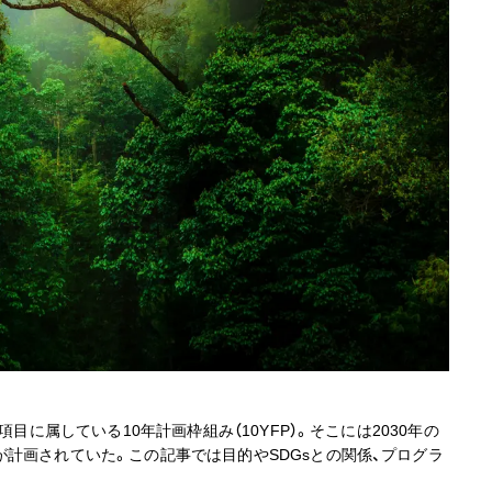
目に属している10年計画枠組み（10YFP）。そこには2030年の
計画されていた。この記事では目的やSDGsとの関係、プログラ