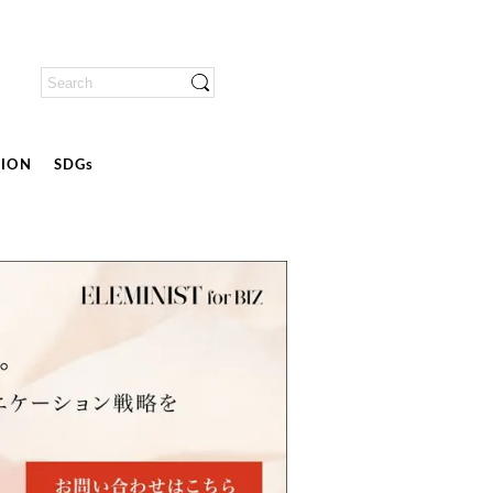
ION
SDGs