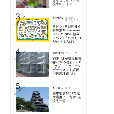
驚かせたインド高
校生のアイデア
3
ACTION
編集部オリ
ジナル
９月５・６日開催＆
参加無料 macaroni
×ELEMINIST 協同
イベント「たべもの
がたりひろば」
4
SOCIETY
ニュース
YKK APが環境報告
書2026を発行 CD
Pサプライヤーエン
ゲージメント評価
で最高評価「A」を
獲得
5
ACTION
寄付
熊本地震M7.1で最
大震度７ 寄付・支
援先一覧