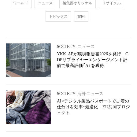
ワールド
ニュース
編集部オリジナル
リサイクル
トピックス
貧困
SOCIETY
ニュース
YKK APが環境報告書2026を発行 C
DPサプライヤーエンゲージメント評
価で最高評価「A」を獲得
SOCIETY
海外ニュース
AI×デジタル製品パスポートで古着の
仕分けを効率・最適化 EU共同プロジ
ェクト