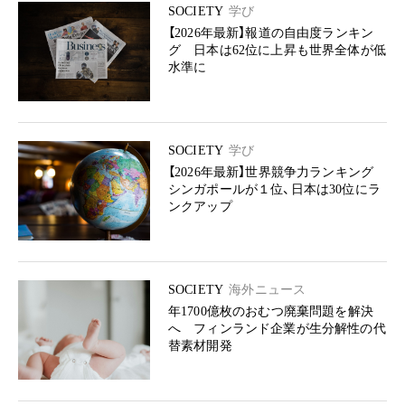
SOCIETY
学び
【2026年最新】報道の自由度ランキン
グ 日本は62位に上昇も世界全体が低
水準に
SOCIETY
学び
【2026年最新】世界競争力ランキング
シンガポールが１位、日本は30位にラ
ンクアップ
SOCIETY
海外ニュース
年1700億枚のおむつ廃棄問題を解決
へ フィンランド企業が生分解性の代
替素材開発