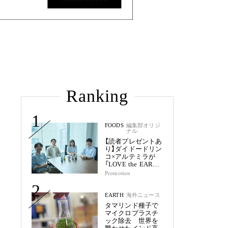
Ranking
1
FOODS
編集部オリジ
ナル
【読者プレゼントあ
り】ダイドードリン
コ×アルテミラが
「LOVE the EARTH
シリーズ」で目指す
Promotion
未来
2
EARTH
海外ニュース
タマリンド種子で
マイクロプラスチ
ック除去 世界を