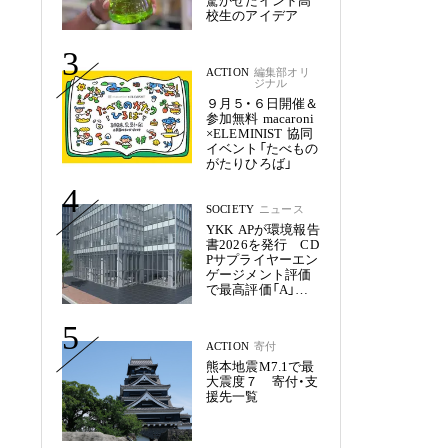
驚かせたインド高
校生のアイデア
3
ACTION
編集部オリ
ジナル
９月５・６日開催＆
参加無料 macaroni
×ELEMINIST 協同
イベント「たべもの
がたりひろば」
4
SOCIETY
ニュース
YKK APが環境報告
書2026を発行 CD
Pサプライヤーエン
ゲージメント評価
で最高評価「A」を
獲得
5
ACTION
寄付
熊本地震M7.1で最
大震度７ 寄付・支
援先一覧