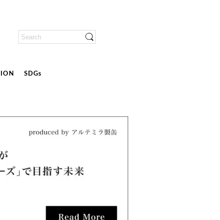
ION
SDGs