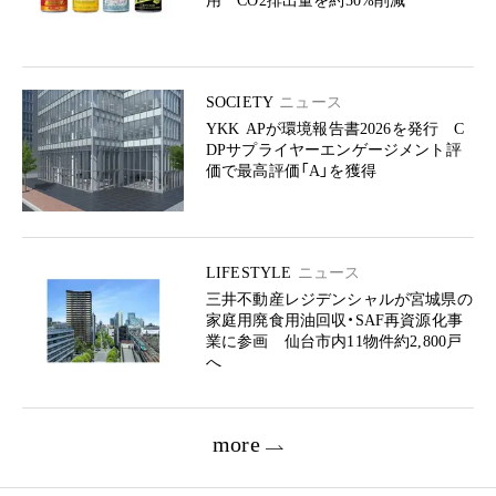
用 CO2排出量を約50%削減
SOCIETY
ニュース
YKK APが環境報告書2026を発行 C
DPサプライヤーエンゲージメント評
価で最高評価「A」を獲得
LIFESTYLE
ニュース
三井不動産レジデンシャルが宮城県の
家庭用廃食用油回収・SAF再資源化事
業に参画 仙台市内11物件約2,800戸
へ
more