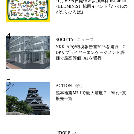
９月５・６日開催＆参加無料 macaroni
×ELEMINIST 協同イベント「たべもの
がたりひろば」
4
SOCIETY
ニュース
YKK APが環境報告書2026を発行 C
DPサプライヤーエンゲージメント評
価で最高評価「A」を獲得
5
ACTION
寄付
熊本地震M7.1で最大震度７ 寄付・支
援先一覧
more