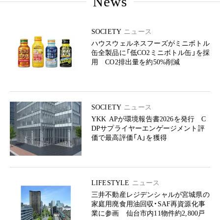
News
SOCIETY
ニュース
ハウスウェルネスフーズがミニボトル
缶全製品に「低CO2ミニボトル缶」を採
用 CO2排出量を約50%削減
SOCIETY
ニュース
YKK APが環境報告書2026を発行 C
DPサプライヤーエンゲージメント評
価で最高評価「A」を獲得
LIFESTYLE
ニュース
三井不動産レジデンシャルが宮城県の
家庭用廃食用油回収・SAF再資源化事
業に参画 仙台市内11物件約2,800戸