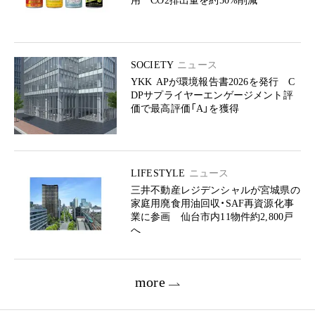
用 CO2排出量を約50%削減
SOCIETY
ニュース
YKK APが環境報告書2026を発行 C
DPサプライヤーエンゲージメント評
価で最高評価「A」を獲得
LIFESTYLE
ニュース
三井不動産レジデンシャルが宮城県の
家庭用廃食用油回収・SAF再資源化事
業に参画 仙台市内11物件約2,800戸
へ
more