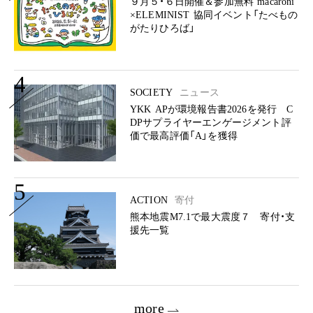
９月５・６日開催＆参加無料 macaroni
×ELEMINIST 協同イベント「たべもの
がたりひろば」
4
SOCIETY
ニュース
YKK APが環境報告書2026を発行 C
DPサプライヤーエンゲージメント評
価で最高評価「A」を獲得
5
ACTION
寄付
熊本地震M7.1で最大震度７ 寄付・支
援先一覧
more