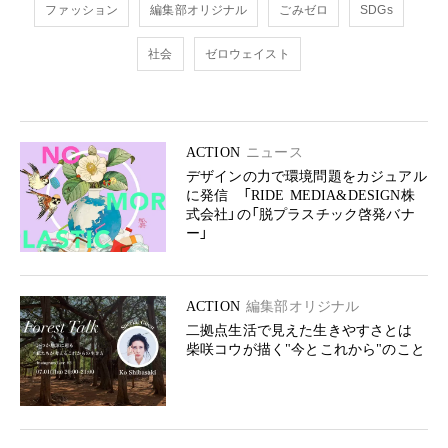
ファッション
編集部オリジナル
ごみゼロ
SDGs
社会
ゼロウェイスト
ACTION
ニュース
デザインの力で環境問題をカジュアル
に発信 「RIDE MEDIA&DESIGN株
式会社」の「脱プラスチック啓発バナ
ー」
ACTION
編集部オリジナル
二拠点生活で見えた生きやすさとは
柴咲コウが描く"今とこれから"のこと