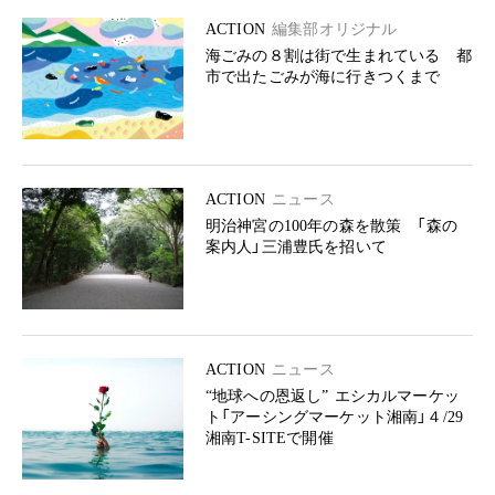
ACTION
編集部オリジナル
海ごみの８割は街で生まれている 都
市で出たごみが海に行きつくまで
ACTION
ニュース
明治神宮の100年の森を散策 「森の
案内人」三浦豊氏を招いて
ACTION
ニュース
“地球への恩返し” エシカルマーケッ
ト「アーシングマーケット湘南」４/29
湘南T-SITEで開催