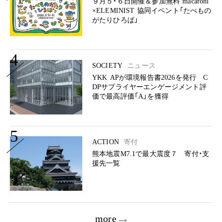
９月５・６日開催＆参加無料 macaroni
×ELEMINIST 協同イベント「たべもの
がたりひろば」
4
SOCIETY
ニュース
YKK APが環境報告書2026を発行 C
DPサプライヤーエンゲージメント評
価で最高評価「A」を獲得
5
ACTION
寄付
熊本地震M7.1で最大震度７ 寄付・支
援先一覧
more