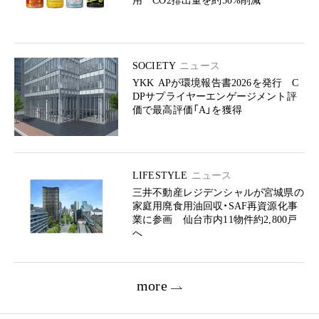
用 CO2排出量を約50%削減
SOCIETY
ニュース
YKK APが環境報告書2026を発行 C
DPサプライヤーエンゲージメント評
価で最高評価「A」を獲得
LIFESTYLE
ニュース
三井不動産レジデンシャルが宮城県の
家庭用廃食用油回収・SAF再資源化事
業に参画 仙台市内11物件約2,800戸
へ
more