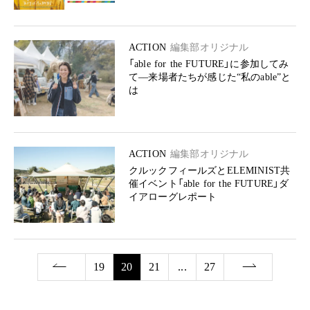
ACTION
編集部オリジナル
「able for the FUTURE」に参加してみ
て––来場者たちが感じた“私のable”と
は
ACTION
編集部オリジナル
クルックフィールズとELEMINIST共
催イベント「able for the FUTURE」ダ
イアローグレポート
19
20
21
...
27