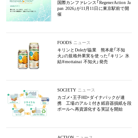
国際カンファレンス「RegenerAction Ja
pan 2026」が11月11日に東京駅前で開
催
FOODS
ニュース
キリンとDoleが協業 熊本産「不知
火」の規格外果実を使った「キリン 氷
結®mottainai 不知火」発売
SOCIETY
ニュース
カゴメ・王子HD・ダイナパックが連
携 工場のアルミ付き紙容器損紙を段
ボールへ再資源化する実証を開始
ACTION
ニュース