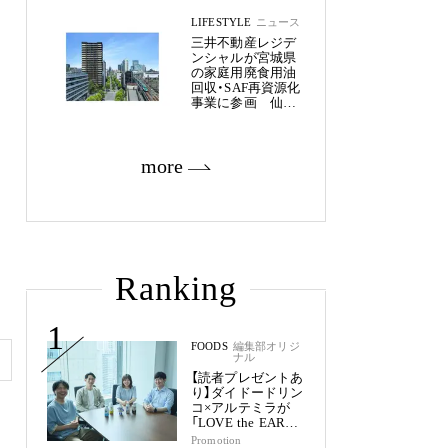
LIFESTYLE
ニュース
三井不動産レジデ
ンシャルが宮城県
の家庭用廃食用油
回収・SAF再資源化
事業に参画 仙台
市内11物件約2,800
戸へ
more
Ranking
1
FOODS
編集部オリジ
ナル
【読者プレゼントあ
り】ダイドードリン
コ×アルテミラが
「LOVE the EARTH
シリーズ」で目指す
Promotion