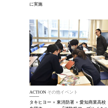
に実施
ACTION
その他イベント
タキヒヨー × 東消防署 × 愛知商業高校 