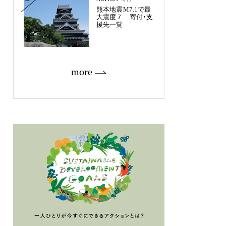
熊本地震M7.1で最
大震度７ 寄付・支
援先一覧
more