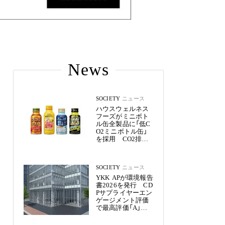
News
SOCIETY
ニュース
ハウスウェルネス
フーズがミニボト
ル缶全製品に「低C
O2ミニボトル缶」
を採用 CO2排出
量を約50%削減
SOCIETY
ニュース
YKK APが環境報告
書2026を発行 CD
Pサプライヤーエン
ゲージメント評価
で最高評価「A」を
獲得