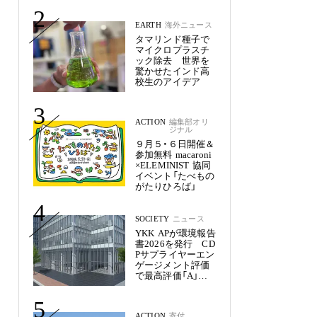
未来
2
EARTH
海外ニュース
タマリンド種子で
マイクロプラスチ
ック除去 世界を
驚かせたインド高
校生のアイデア
3
ACTION
編集部オリ
ジナル
９月５・６日開催＆
参加無料 macaroni
×ELEMINIST 協同
イベント「たべもの
がたりひろば」
4
SOCIETY
ニュース
YKK APが環境報告
書2026を発行 CD
Pサプライヤーエン
ゲージメント評価
で最高評価「A」を
獲得
5
ACTION
寄付