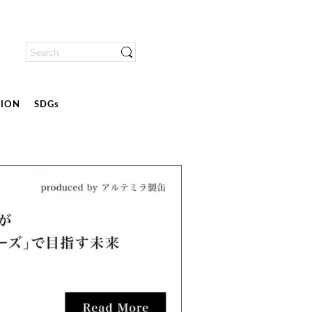
ION
SDGs