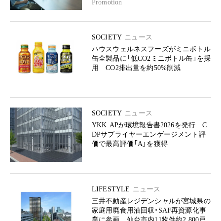
Promotion
SOCIETY
ニュース
ハウスウェルネスフーズがミニボトル
缶全製品に「低CO2ミニボトル缶」を採
用 CO2排出量を約50%削減
SOCIETY
ニュース
YKK APが環境報告書2026を発行 C
DPサプライヤーエンゲージメント評
価で最高評価「A」を獲得
LIFESTYLE
ニュース
三井不動産レジデンシャルが宮城県の
家庭用廃食用油回収・SAF再資源化事
業に参画 仙台市内11物件約2,800戸