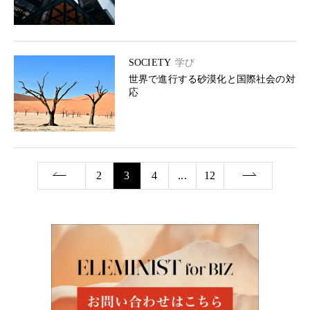
SOCIETY
学び
世界で進行する砂漠化と国際社会の対
応
2
3
4
...
12