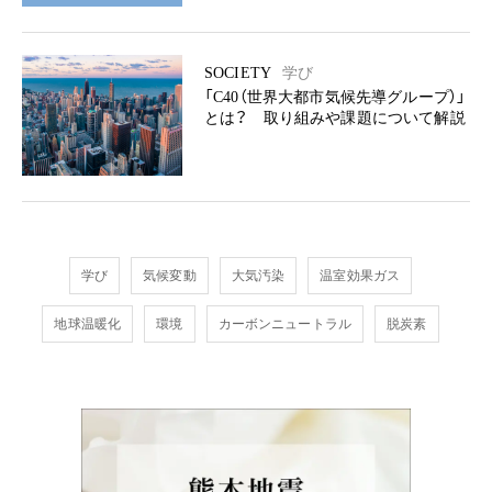
SOCIETY
学び
「C40（世界大都市気候先導グループ）」
とは？ 取り組みや課題について解説
学び
気候変動
大気汚染
温室効果ガス
地球温暖化
環境
カーボンニュートラル
脱炭素