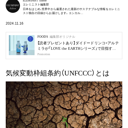
ELEMINIST Editor
エレミニスト編集部
日本をはじめ、世界中から厳選された最新のサステナブルな情報をエレミニ
スト独自の目線からお届けします。エシカル…
2024.11.16
FOODS
編集部オリジナル
【読者プレゼントあり】ダイドードリンコ×アルテ
ミラが「LOVE the EARTHシリーズ」で目指す未
来
Promotion
気候変動枠組条約（UNFCCC）とは