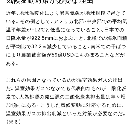
気候変動対策が必要な理由
近年、地球温暖化により異常気象が地球規模で起きて
いる。その例として、アメリカ北部・中央部での平均気
温平年差が−12℃と低温になっていること、日本での
日降水量が922.5mmにおよぶこと、北極での海氷面積
が平均比で32.2％減少していること、南米での干ばつ
により農業被害額が59億USDにものぼることなどが
ある。
これらの原因となっているのが温室効果ガスの排出
だ。温室効果ガスのなかでも代表的なものが二酸化炭
素で、人為起源の発生源の二酸化炭素排出量は年々増
加傾向にある。こうした気候変動に対応するために、
温室効果ガスの排出削減といった対策が必要なのだ。
（※６）