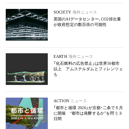
SOCIETY
海外ニュース
英国のAIデータセンター、CO2排出量
が政府想定の数百倍の可能性
EARTH
海外ニュース
「化石燃料の広告禁止」は世界50都市
以上 アムステルダムとフィレンツェ
も
ACTION
ニュース
「都市と循環 2026」が京都・二条で５月
に開催 “都市は発酵するか”を問う３
日間