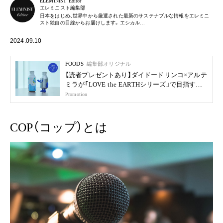
ELEMINIST Editor
エレミニスト編集部
日本をはじめ、世界中から厳選された最新のサステナブルな情報をエレミニ
スト独自の目線からお届けします。エシカル…
2024.09.10
FOODS
編集部オリジナル
【読者プレゼントあり】ダイドードリンコ×アルテ
ミラが「LOVE the EARTHシリーズ」で目指す未
来
Promotion
COP（コップ）とは