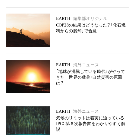
EARTH
編集部オリジナル
COP28の結果はどうなった？「化石燃
料からの脱却」で合意
EARTH
海外ニュース
「地球が沸騰している時代」がやって
きた 世界の猛暑・自然災害の原因
は？
EARTH
海外ニュース
気候のリミットは着実に迫っている
IPCC第６次報告書をわかりやすく解
説