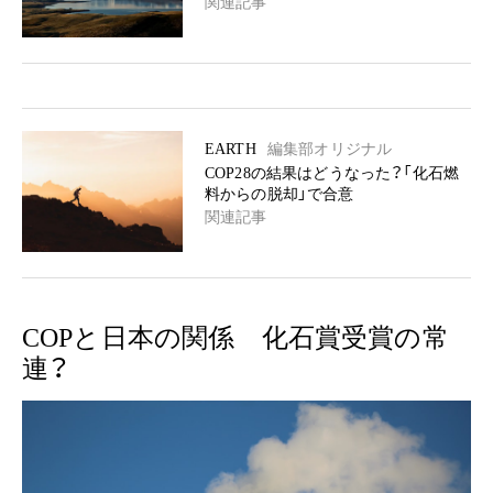
関連記事
EARTH
編集部オリジナル
COP28の結果はどうなった？「化石燃
料からの脱却」で合意
関連記事
COPと日本の関係 化石賞受賞の常
連？