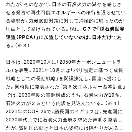
れたが、そのなかで、日本の石炭火力の温存を感じさ
せる発言や再生可能エネルギーへの移行を遅らせてい
る姿勢が、気候変動対策に対して消極的に映ったのが
理由として挙げられている。現に、
G７で「脱石炭世界
連盟（PPCA）」に加盟していないのは、日本だけ
であ
る。（※３）
日本は、2020年10月に「2050年カーボンニュートラ
ル」を表明。2021年10月には「パリ協定に基づく成長
戦略としての長期戦略」を閣議決定し、国連へ提出し
た。同時期に発表された「第６次エネルギー基本計画」
では、2030年度の電源構成のうち、石炭火力が19％、
石油火力が２％という内訳を見込んでいる。（※４）
2021年のCOP 26で、議長国のイギリスは、先進国に
2030年代までに石炭火力全廃を求めた声明を発表し
たが、賛同国の動きと日本の姿勢には隔たりがあるこ