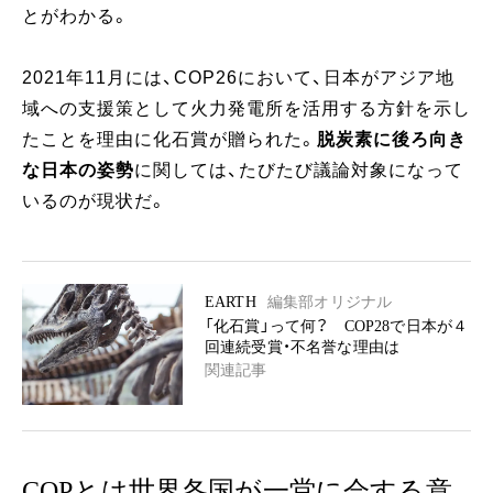
とがわかる。
2021年11月には、COP26において、日本がアジア地
域への支援策として火力発電所を活用する方針を示し
たことを理由に化石賞が贈られた。
脱炭素に後ろ向き
な日本の姿勢
に関しては、たびたび議論対象になって
いるのが現状だ。
EARTH
編集部オリジナル
「化石賞」って何？ COP28で日本が４
回連続受賞・不名誉な理由は
関連記事
COPとは世界各国が一堂に会する意