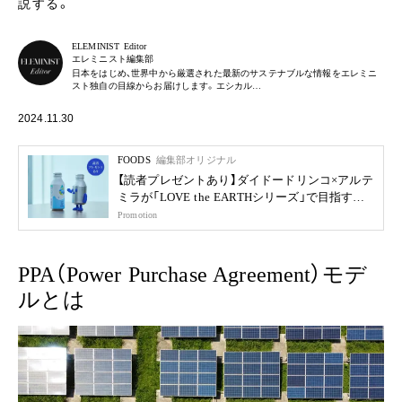
説する。
ELEMINIST Editor
エレミニスト編集部
日本をはじめ、世界中から厳選された最新のサステナブルな情報をエレミニ
スト独自の目線からお届けします。エシカル…
2024.11.30
FOODS
編集部オリジナル
【読者プレゼントあり】ダイドードリンコ×アルテ
ミラが「LOVE the EARTHシリーズ」で目指す未
来
Promotion
PPA（Power Purchase Agreement）モデ
ルとは