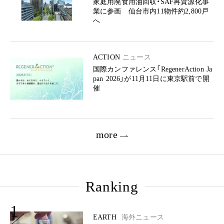
家庭用廃食用油回収・SAF再資源化事
業に参画 仙台市内11物件約2,800戸
へ
ACTION
ニュース
国際カンファレンス「RegenerAction Ja
pan 2026」が11月11日に東京駅前で開
催
more
Ranking
1
EARTH
海外ニュース