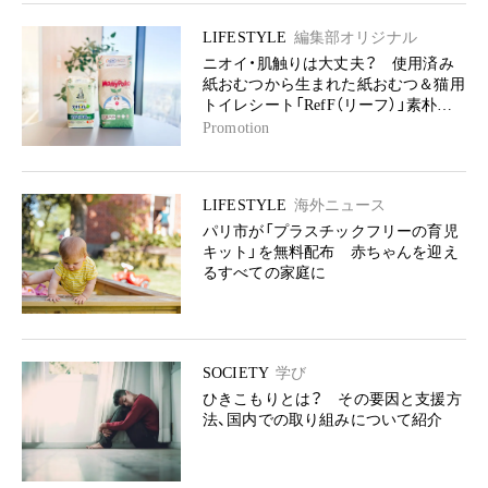
LIFESTYLE
編集部オリジナル
ニオイ・肌触りは大丈夫？ 使用済み
紙おむつから生まれた紙おむつ＆猫用
トイレシート「RefF（リーフ）」素朴な
疑問Q＆A
Promotion
LIFESTYLE
海外ニュース
パリ市が「プラスチックフリーの育児
キット」を無料配布 赤ちゃんを迎え
るすべての家庭に
SOCIETY
学び
ひきこもりとは？ その要因と支援方
法、国内での取り組みについて紹介