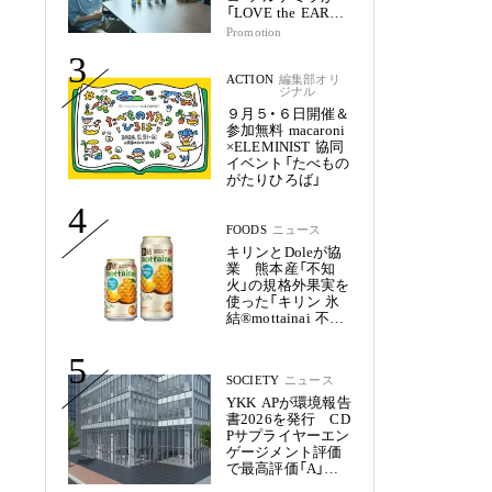
「LOVE the EARTH
シリーズ」で目指す
Promotion
未来
3
ACTION
編集部オリ
ジナル
９月５・６日開催＆
参加無料 macaroni
×ELEMINIST 協同
イベント「たべもの
がたりひろば」
4
FOODS
ニュース
キリンとDoleが協
業 熊本産「不知
火」の規格外果実を
使った「キリン 氷
結®mottainai 不知
火」発売
5
SOCIETY
ニュース
YKK APが環境報告
書2026を発行 CD
Pサプライヤーエン
ゲージメント評価
で最高評価「A」を
獲得