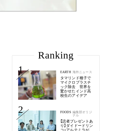
Ranking
1
EARTH
海外ニュース
タマリンド種子で
マイクロプラスチ
ック除去 世界を
驚かせたインド高
校生のアイデア
2
FOODS
編集部オリジ
ナル
【読者プレゼントあ
り】ダイドードリン
コ×アルテミラが