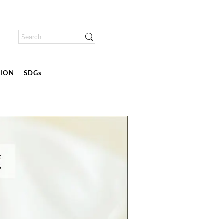
ION
SDGs