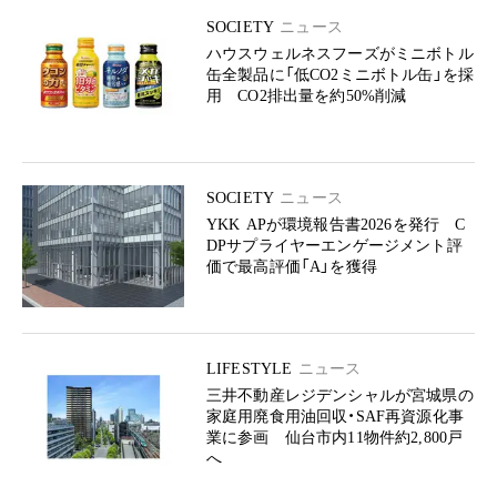
SOCIETY
ニュース
ハウスウェルネスフーズがミニボトル
缶全製品に「低CO2ミニボトル缶」を採
用 CO2排出量を約50%削減
SOCIETY
ニュース
YKK APが環境報告書2026を発行 C
DPサプライヤーエンゲージメント評
価で最高評価「A」を獲得
LIFESTYLE
ニュース
三井不動産レジデンシャルが宮城県の
家庭用廃食用油回収・SAF再資源化事
業に参画 仙台市内11物件約2,800戸
へ