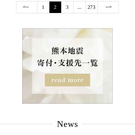
1
2
3
...
273
News