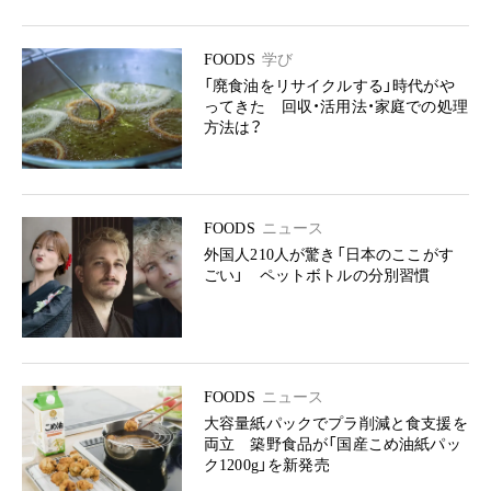
FOODS
学び
「廃食油をリサイクルする」時代がや
ってきた 回収・活用法・家庭での処理
方法は？
FOODS
ニュース
外国人210人が驚き「日本のここがす
ごい」 ペットボトルの分別習慣
FOODS
ニュース
大容量紙パックでプラ削減と食支援を
両立 築野食品が「国産こめ油紙パッ
ク1200g」を新発売