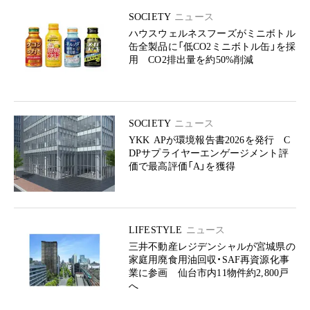
SOCIETY
ニュース
ハウスウェルネスフーズがミニボトル
缶全製品に「低CO2ミニボトル缶」を採
用 CO2排出量を約50%削減
SOCIETY
ニュース
YKK APが環境報告書2026を発行 C
DPサプライヤーエンゲージメント評
価で最高評価「A」を獲得
LIFESTYLE
ニュース
三井不動産レジデンシャルが宮城県の
家庭用廃食用油回収・SAF再資源化事
業に参画 仙台市内11物件約2,800戸
へ