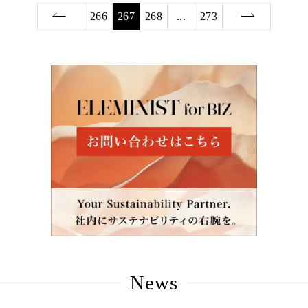
266
267
268
...
273
News