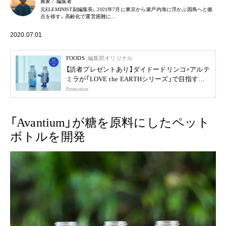
農家 / 編集者
元ELEMINIST副編集長。2021年7月に東京から瀬戸内海に浮かぶ因島へと拠
点を移す。高齢化で運営困難に…
2020.07.01
FOODS
編集部オリジナル
【読者プレゼントあり】ダイドードリンコ×アルテ
ミラが「LOVE the EARTHシリーズ」で目指す未
来
Promotion
「Avantium」が糖を原料にしたペット
ボトルを開発