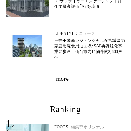
DPサプライヤーエンゲージメント評
価で最高評価「A」を獲得
LIFESTYLE
ニュース
三井不動産レジデンシャルが宮城県の
家庭用廃食用油回収・SAF再資源化事
業に参画 仙台市内11物件約2,800戸
へ
more
Ranking
1
FOODS
編集部オリジナル