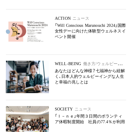
ACTION
ニュース
「Will Conscious Marunouchi 2024」国際
女性デーに向けた体験型ウェルネスイ
ベント開催
WELL-BEING
働き方/ウェルビーイン
グ
あなたはどんな神様？七福神から紐解
く、日本人的ウェルビーイングな人生
と幸福の兆しとは
SOCIETY
ニュース
「Ｉ－ｎｅ」年間３日間のボランティ
ア休暇制度開始 社員の77.4％が利用