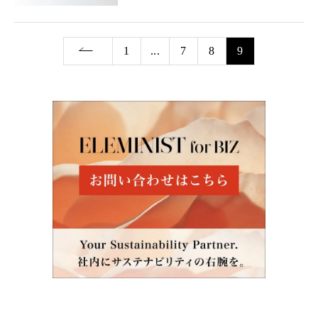
1
...
7
8
9