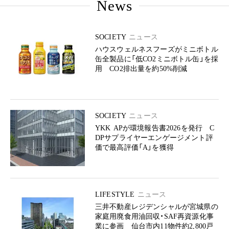
News
SOCIETY
ニュース
ハウスウェルネスフーズがミニボトル
缶全製品に「低CO2ミニボトル缶」を採
用 CO2排出量を約50%削減
SOCIETY
ニュース
YKK APが環境報告書2026を発行 C
DPサプライヤーエンゲージメント評
価で最高評価「A」を獲得
LIFESTYLE
ニュース
三井不動産レジデンシャルが宮城県の
家庭用廃食用油回収・SAF再資源化事
業に参画 仙台市内11物件約2,800戸