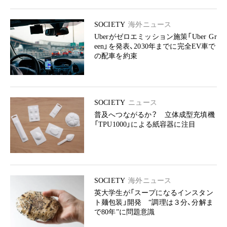
SOCIETY
海外ニュース
Uberがゼロエミッション施策「Uber Gr
een」を発表、2030年までに完全EV車で
の配車を約束
SOCIETY
ニュース
普及へつながるか？ 立体成型充填機
「TPU1000」による紙容器に注目
SOCIETY
海外ニュース
英大学生が「スープになるインスタン
ト麺包装」開発 “調理は３分、分解ま
で80年”に問題意識