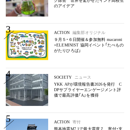
ク除去 世界を驚かせたインド高校生
のアイデア
3
ACTION
編集部オリジナル
９月５・６日開催＆参加無料 macaroni
×ELEMINIST 協同イベント「たべもの
がたりひろば」
4
SOCIETY
ニュース
YKK APが環境報告書2026を発行 C
DPサプライヤーエンゲージメント評
価で最高評価「A」を獲得
5
ACTION
寄付
熊本地震M7.1で最大震度７ 寄付・支