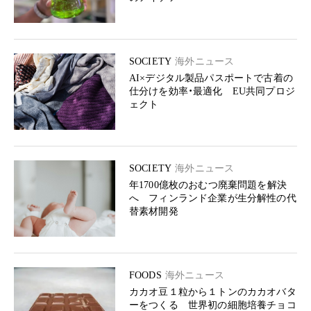
SOCIETY
海外ニュース
AI×デジタル製品パスポートで古着の
仕分けを効率・最適化 EU共同プロジ
ェクト
SOCIETY
海外ニュース
年1700億枚のおむつ廃棄問題を解決
へ フィンランド企業が生分解性の代
替素材開発
FOODS
海外ニュース
カカオ豆１粒から１トンのカカオバタ
ーをつくる 世界初の細胞培養チョコ