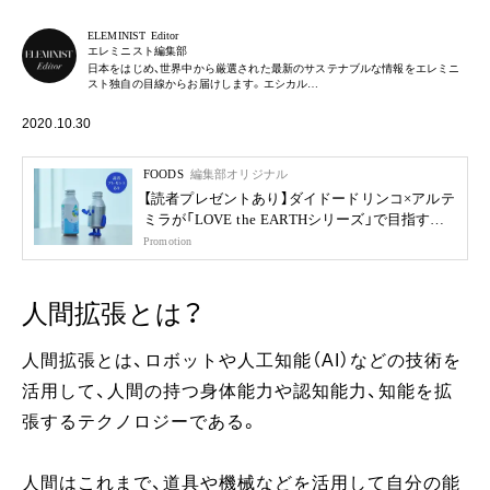
ELEMINIST Editor
エレミニスト編集部
日本をはじめ、世界中から厳選された最新のサステナブルな情報をエレミニ
スト独自の目線からお届けします。エシカル…
2020.10.30
FOODS
編集部オリジナル
【読者プレゼントあり】ダイドードリンコ×アルテ
ミラが「LOVE the EARTHシリーズ」で目指す未
来
Promotion
人間拡張とは？
人間拡張とは、ロボットや人工知能（AI）などの技術を
活用して、人間の持つ身体能力や認知能力、知能を拡
張するテクノロジーである。
人間はこれまで、道具や機械などを活用して自分の能