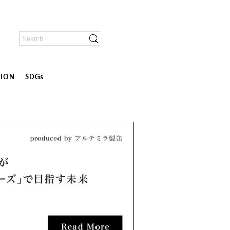
ION
SDGs