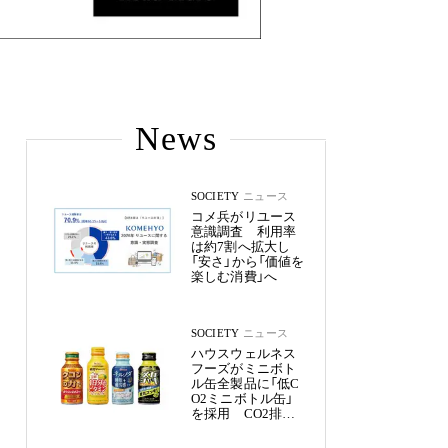
News
SOCIETY
ニュース
コメ兵がリユース
意識調査 利用率
は約7割へ拡大し
「安さ」から「価値を
楽しむ消費」へ
SOCIETY
ニュース
ハウスウェルネス
フーズがミニボト
ル缶全製品に「低C
O2ミニボトル缶」
を採用 CO2排出
量を約50%削減