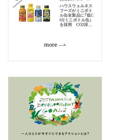
ハウスウェルネス
フーズがミニボト
ル缶全製品に「低C
O2ミニボトル缶」
を採用 CO2排出
量を約50%削減
more