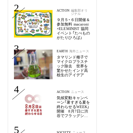
未来
2
ACTION
編集部オリ
ジナル
９月５・６日開催＆
参加無料 macaroni
×ELEMINIST 協同
イベント「たべもの
がたりひろば」
3
EARTH
海外ニュース
タマリンド種子で
マイクロプラスチ
ック除去 世界を
驚かせたインド高
校生のアイデア
4
ACTION
ニュース
気候変動キャンペ
ーン「暑すぎる夏を
終わらせるWEEK」
開催 8月7日に渋
谷でフラッグシッ
プイベント
5
SOCIETY
ニュース