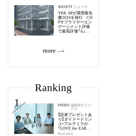
SOCIETY
ニュース
YKK APが環境報告
書2026を発行 CD
Pサプライヤーエン
ゲージメント評価
で最高評価「A」を
獲得
more
Ranking
1
FOODS
編集部オリジ
ナル
【読者プレゼントあ
り】ダイドードリン
コ×アルテミラが
「LOVE the EARTH
シリーズ」で目指す
Promotion