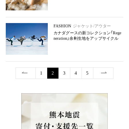
FASHION
ジャケット/アウター
カナダグースの新コレクション「Rege
neration」余剰生地をアップサイクル
1
2
3
4
5