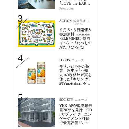
「LOVE the EARTH
シリーズ」で目指す
Promotion
未来
3
ACTION
編集部オリ
ジナル
９月５・６日開催＆
参加無料 macaroni
×ELEMINIST 協同
イベント「たべもの
がたりひろば」
4
FOODS
ニュース
キリンとDoleが協
業 熊本産「不知
火」の規格外果実を
使った「キリン 氷
結®mottainai 不知
火」発売
5
SOCIETY
ニュース
YKK APが環境報告
書2026を発行 CD
Pサプライヤーエン
ゲージメント評価
で最高評価「A」を
獲得