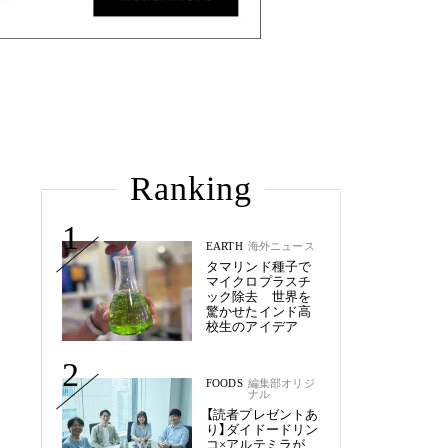
Ranking
1
EARTH
海外ニュース
タマリンド種子で
マイクロプラスチ
ック除去 世界を
驚かせたインド高
校生のアイデア
2
FOODS
編集部オリジ
ナル
【読者プレゼントあ
り】ダイドードリン
コ×アルテミラが