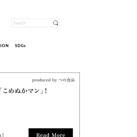
ION
SDGs