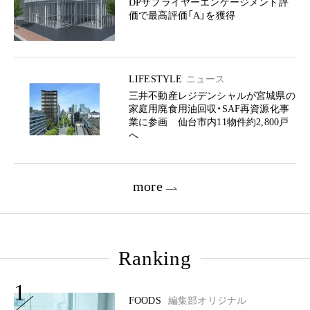
DPサプライヤーエンゲージメント評
価で最高評価「A」を獲得
LIFESTYLE
ニュース
三井不動産レジデンシャルが宮城県の
家庭用廃食用油回収・SAF再資源化事
業に参画 仙台市内11物件約2,800戸
へ
more
Ranking
1
FOODS
編集部オリジナル