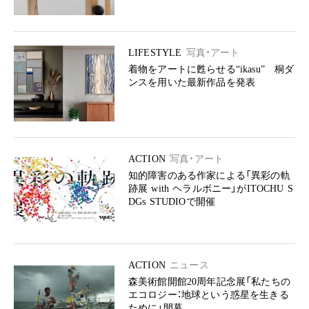
LIFESTYLE
写真・アート
着物をアートに甦らせる“ikasu” 桐ダ
ンスを用いた最新作品を発表
ACTION
写真・アート
知的障害のある作家による「異彩の軌
跡展 with ヘラルボニー」がITOCHU S
DGs STUDIOで開催
ACTION
ニュース
森美術館開館20周年記念展「私たちの
エコロジー：地球という惑星を生きる
ために」開幕