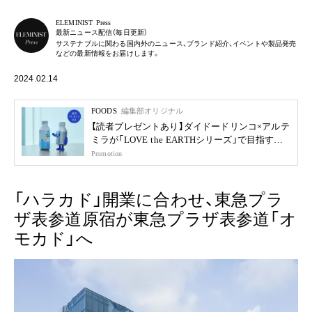
ELEMINIST Press
最新ニュース配信（毎日更新）
サステナブルに関わる国内外のニュース、ブランド紹介、イベントや製品発売
などの最新情報をお届けします。
2024.02.14
FOODS
編集部オリジナル
【読者プレゼントあり】ダイドードリンコ×アルテ
ミラが「LOVE the EARTHシリーズ」で目指す未
来
Promotion
「ハラカド」開業に合わせ、東急プラ
ザ表参道原宿が東急プラザ表参道「オ
モカド」へ