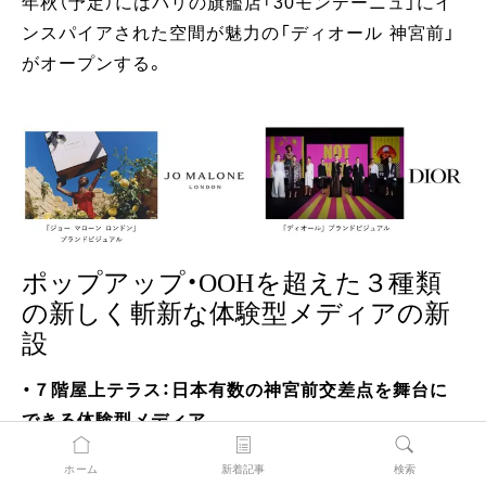
年秋（予定）にはパリの旗艦店「30モンテーニュ」にイ
ンスパイアされた空間が魅力の「ディオール 神宮前」
がオープンする。
ポップアップ・OOHを超えた３種類
の新しく斬新な体験型メディアの新
設
・７階屋上テラス：日本有数の神宮前交差点を舞台に
できる体験型メディア
・２階：日本有数の神宮前交差点の前で実現する、あら
ホーム
新着記事
検索
ゆる雑誌の紙面と連動したリアル体験メディア