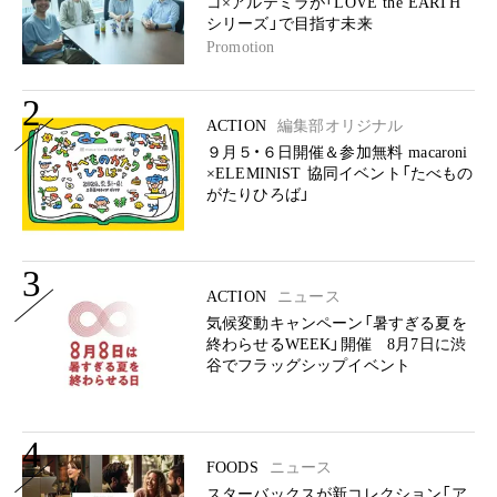
コ×アルテミラが「LOVE the EARTH
シリーズ」で目指す未来
Promotion
2
ACTION
編集部オリジナル
９月５・６日開催＆参加無料 macaroni
×ELEMINIST 協同イベント「たべもの
がたりひろば」
3
ACTION
ニュース
気候変動キャンペーン「暑すぎる夏を
終わらせるWEEK」開催 8月7日に渋
谷でフラッグシップイベント
4
FOODS
ニュース
スターバックスが新コレクション「ア