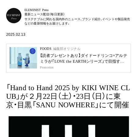
ELEMINIST Press
最新ニュース配信（毎日更新）
サステナブルに関わる国内外のニュース、ブランド紹介、イベントや製品発売
などの最新情報をお届けします。
2025.02.13
FOODS
編集部オリジナル
【読者プレゼントあり】ダイドードリンコ×アルテ
ミラが「LOVE the EARTHシリーズ」で目指す未
来
Promotion
「Hand to Hand 2025 by KIKI WINE CL
UB」が２月22日（土）・23日（日）に東
京・目黒「SANU NOWHERE」にて開催