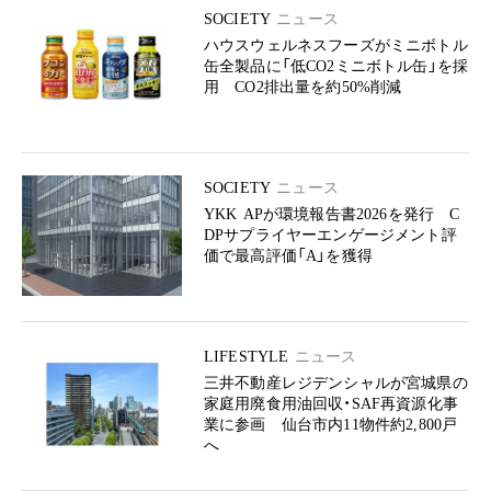
SOCIETY
ニュース
ハウスウェルネスフーズがミニボトル
缶全製品に「低CO2ミニボトル缶」を採
用 CO2排出量を約50%削減
SOCIETY
ニュース
YKK APが環境報告書2026を発行 C
DPサプライヤーエンゲージメント評
価で最高評価「A」を獲得
LIFESTYLE
ニュース
三井不動産レジデンシャルが宮城県の
家庭用廃食用油回収・SAF再資源化事
業に参画 仙台市内11物件約2,800戸
へ