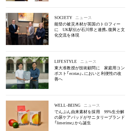
SOCIETY
ニュース
能登の被災木材が英国のトロフィー
に UK駅伝が石川県と連携、復興と文
化交流を体現
LIFESTYLE
ニュース
東大准教授が技術顧問に 家庭用コン
ポスト「ecotas」、においと利便性の改
善へ
WELL-BEING
ニュース
でんぷん由来素材を採用 99%生分解
の尿ケアパッドがサニタリーブランド
「limerime」から誕生