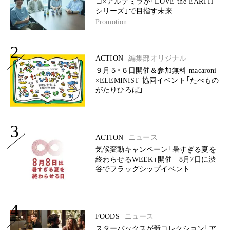
コ×アルテミラが「LOVE the EARTH
シリーズ」で目指す未来
Promotion
2
ACTION
編集部オリジナル
９月５・６日開催＆参加無料 macaroni
×ELEMINIST 協同イベント「たべもの
がたりひろば」
3
ACTION
ニュース
気候変動キャンペーン「暑すぎる夏を
終わらせるWEEK」開催 8月7日に渋
谷でフラッグシップイベント
4
FOODS
ニュース
スターバックスが新コレクション「ア