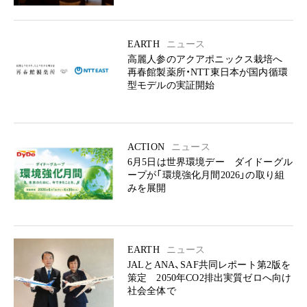
EARTH
ニュース
高麗人参のアクアポニックス栽培へ
再春館製薬所・NTT東日本が国内循環
型モデルの実証開始
ACTION
ニュース
6月5日は世界環境デー ダイドーグル
ープが「環境強化月間2026」の取り組
みを展開
EARTH
ニュース
JALとANA、SAF共同レポート第2版を
策定 2050年CO2排出実質ゼロへ向け
社会全体で