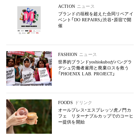
ACTION
ニュース
ブランドの垣根を超えた合同リペアイ
ベント「DO REPAIRS」渋谷・原宿で開
催
FASHION
ニュース
世界的ブランドyoshiokuboがバングラ
デシュ労働者雇用と廃棄ロスを救う
「PHOENIX LAB. PROJECT」
FOODS
ドリンク
オールプレス・エスプレッソ⻁ノ門カ
フェ リターナブルカップでのコーヒ
ー提供を開始