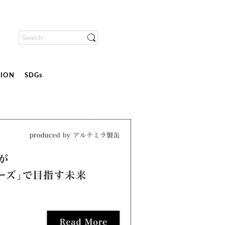
ION
SDGs