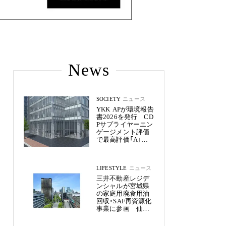
News
SOCIETY
ニュース
YKK APが環境報告
書2026を発行 CD
Pサプライヤーエン
ゲージメント評価
で最高評価「A」を
獲得
LIFESTYLE
ニュース
三井不動産レジデ
ンシャルが宮城県
の家庭用廃食用油
回収・SAF再資源化
事業に参画 仙台
市内11物件約2,800
戸へ