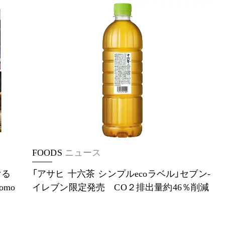
FOODS
ニュース
ける
「アサヒ 十六茶 シンプルecoラベル」セブン-
omo
イレブン限定発売 CO２排出量約46％削減