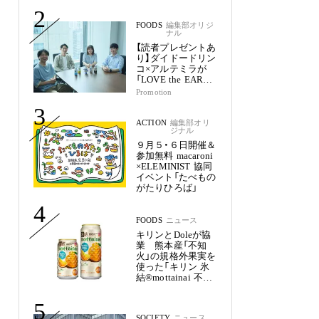
2
FOODS
編集部オリジ
ナル
【読者プレゼントあ
り】ダイドードリン
コ×アルテミラが
「LOVE the EARTH
シリーズ」で目指す
Promotion
未来
3
ACTION
編集部オリ
ジナル
９月５・６日開催＆
参加無料 macaroni
×ELEMINIST 協同
イベント「たべもの
がたりひろば」
4
FOODS
ニュース
キリンとDoleが協
業 熊本産「不知
火」の規格外果実を
使った「キリン 氷
結®mottainai 不知
火」発売
5
SOCIETY
ニュース