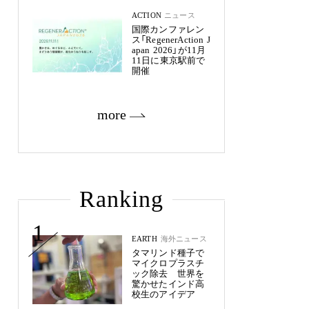
ACTION
ニュース
国際カンファレン
ス「RegenerAction J
apan 2026」が11月
11日に東京駅前で
開催
more
Ranking
1
EARTH
海外ニュース
タマリンド種子で
マイクロプラスチ
ック除去 世界を
驚かせたインド高
校生のアイデア