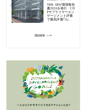
YKK APが環境報告
書2026を発行 CD
Pサプライヤーエン
ゲージメント評価
で最高評価「A」を
獲得
more